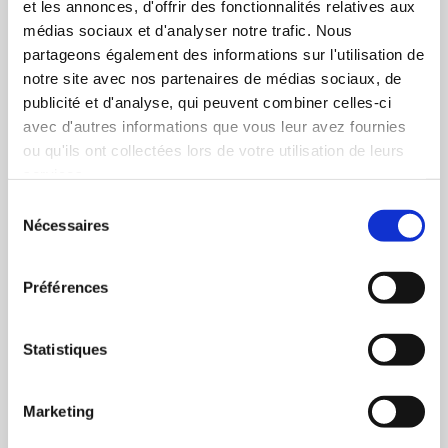
et les annonces, d'offrir des fonctionnalités relatives aux
médias sociaux et d'analyser notre trafic. Nous
30 ans d’expérience
partageons également des informations sur l'utilisation de
notre site avec nos partenaires de médias sociaux, de
Notre expertise est fondée sur des connaissances
publicité et d'analyse, qui peuvent combiner celles-ci
acquises grâce à des années de métier.
avec d'autres informations que vous leur avez fournies
ou qu'ils ont collectées lors de votre utilisation de leurs
services.
Sélection
Nécessaires
du
consentement
Produits de qualité
Préférences
Notre gamme d’articles est vaste. Tous sont sélectionnés
Statistiques
pour leur qualité et leur durabilité.
Marketing